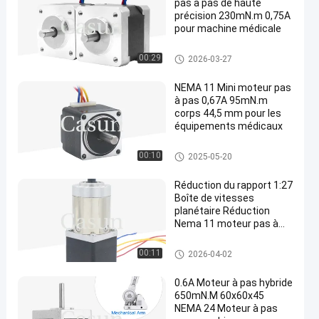
pas à pas de haute
précision 230mN.m 0,75A
pour machine médicale
Moteur pas à pas de la NEMA
00:29
2026-03-27
14
NEMA 11 Mini moteur pas
à pas 0,67A 95mN.m
corps 44,5 mm pour les
équipements médicaux
moteur pas à pas de la NEMA
00:10
2025-05-20
11
Réduction du rapport 1:27
Boîte de vitesses
planétaire Réduction
Nema 11 moteur pas à
pas pour équipement de
beauté
Nema 11 moteur pas à pas à e
00:11
2026-04-02
ngrenages
0.6A Moteur à pas hybride
650mN.M 60x60x45
NEMA 24 Moteur à pas