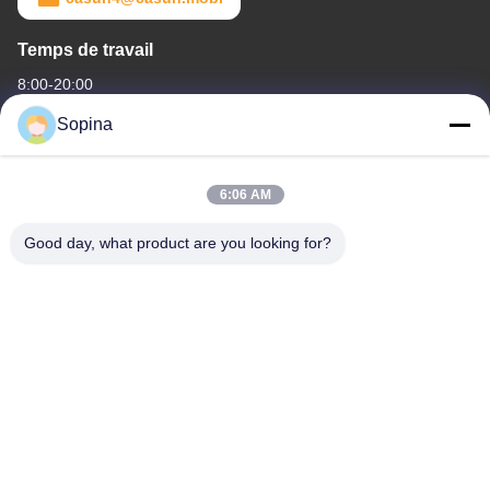
Temps de travail
8:00-20:00
Sopina
Notre adresse
Adresse de l'entreprise
6:06 AM
La zone industrielle de Pingxi n°61, ville de Huashan, district de
Huadu, Guangzhou, 510880, Chine
Good day, what product are you looking for?
Adresse d'usine
La zone industrielle de Pingxi n°61, ville de Huashan, district de
Huadu, Guangzhou, 510880, Chine
Téléphone
86-13539447986