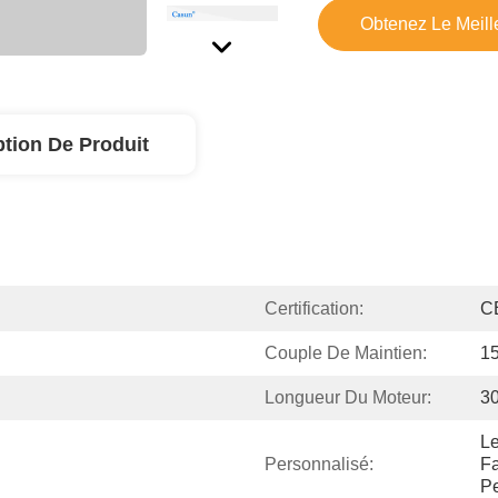
Obtenez Le Meille
ption De Produit
Certification:
C
Couple De Maintien:
1
Longueur Du Moteur:
3
Le
Personnalisé:
Fa
Pe