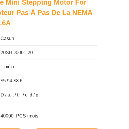
e Mini Stepping Motor For
oteur Pas À Pas De La NEMA
.6A
Casun
20SHD0001-20
1 pièce
$5.94-$8.6
D / a, t / t, l / c, d / p
40000+PCS+mois