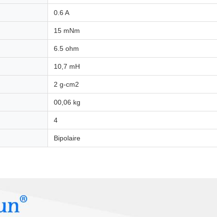
0.6 A
15 mNm
6.5 ohm
10,7 mH
2 g-cm2
00,06 kg
4
Bipolaire