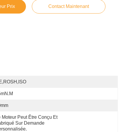
ur Prix
Contact Maintenant
E,ROSH,ISO
5mN.m
0mm
 Moteur Peut Être Conçu Et 
briqué Sur Demande 
rsonnalisée.