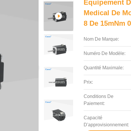
Équipement D
Medical De M
8 De 15mNm 0
Nom De Marque:
Numéro De Modèle:
Quantité Maximale:
Prix:
Conditions De
Paiement:
Capacité
D'approvisionnement: