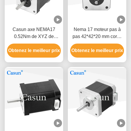
Casun axe NEMA17
Nema 17 moteur pas à
0.52Nm de XYZ de
pas 42*42*20 mm corps
moteur de progression de
ultrafin 1.0A 130mN.m
Obtenez le meilleur prix
2 phases
pour équipement médical
Obtenez le meilleur prix