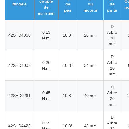
couple
Co
Modèle
de
du
de
de
no
pas
moteur
puits
maintien
D
0.13
Arbre
42SHD4950
10,8°
20 mm
N.m.
20
mm
D
0.26
Arbre
42SHD4003
10,8°
34 mm
N.m.
20
mm
D
0.45
Arbre
42SHD0261
10,8°
40 mm
N.m.
20
mm
D
0.59
Arbre
42SHD4425
10,8°
48 mm
N.m.
24