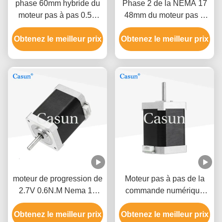
phase 60mm hybride du
Phase 2 de la NEMA 17
moteur pas à pas 0.5A
48mm du moteur pas à
0,78 N. m2 de Nema 17
pas 1.5A de la NEMA 17
Obtenez le meilleur prix
de l'imprimante 3D
Obtenez le meilleur prix
de Casun 0.45N.M 1,8
degrés
moteur de progression de
Moteur pas à pas de la
2.7V 0.6N.M Nema 17
commande numérique
pour l'instrument de
par ordinateur 3018 de la
Obtenez le meilleur prix
mesure de XYZ
Obtenez le meilleur prix
NEMA 17 du routeur