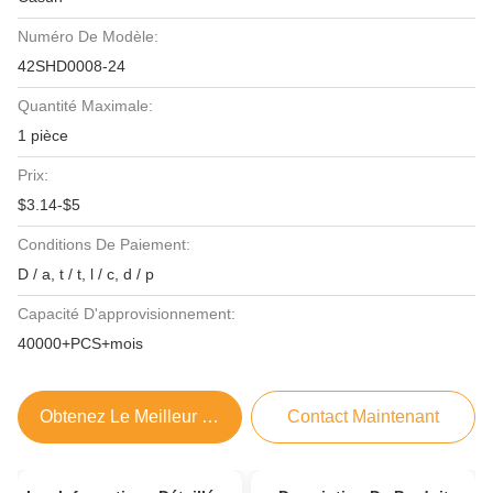
Numéro De Modèle:
42SHD0008-24
Quantité Maximale:
1 pièce
Prix:
$3.14-$5
Conditions De Paiement:
D / a, t / t, l / c, d / p
Capacité D'approvisionnement:
40000+PCS+mois
Obtenez Le Meilleur Prix
Contact Maintenant