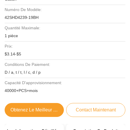
Numéro De Modèle:
42SHD4239-19BH
Quantité Maximale:
1 pièce
Prix:
$3.14-$5
Conditions De Paiement:
D / a, t / t, l / c, d / p
Capacité D'approvisionnement:
40000+PCS+mois
Obtenez Le Meilleur Prix
Contact Maintenant