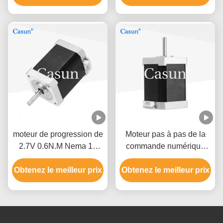
degrés
moteur de progression de
Moteur pas à pas de la
2.7V 0.6N.M Nema 17
commande numérique
pour l'instrument de
par ordinateur 3018 de la
Obtenez le meilleur prix
mesure de XYZ
Obtenez le meilleur prix
NEMA 17 du routeur
unipolaire 1.7A 60mm de
commande numérique
par ordinateur