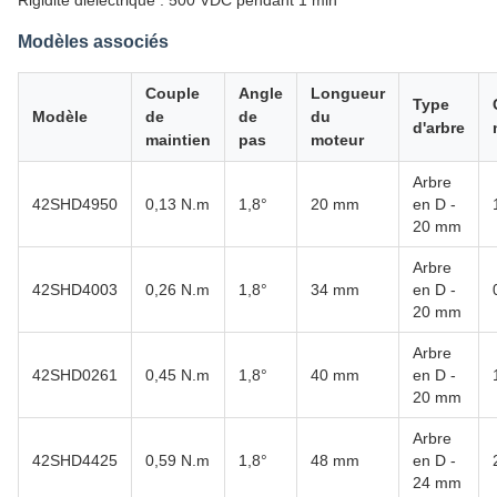
Rigidité diélectrique : 500 VDC pendant 1 min
Modèles associés
Couple
Angle
Longueur
Type
Modèle
de
de
du
d'arbre
maintien
pas
moteur
Arbre
42SHD4950
0,13 N.m
1,8°
20 mm
en D -
20 mm
Arbre
42SHD4003
0,26 N.m
1,8°
34 mm
en D -
20 mm
Arbre
42SHD0261
0,45 N.m
1,8°
40 mm
en D -
20 mm
Arbre
42SHD4425
0,59 N.m
1,8°
48 mm
en D -
24 mm