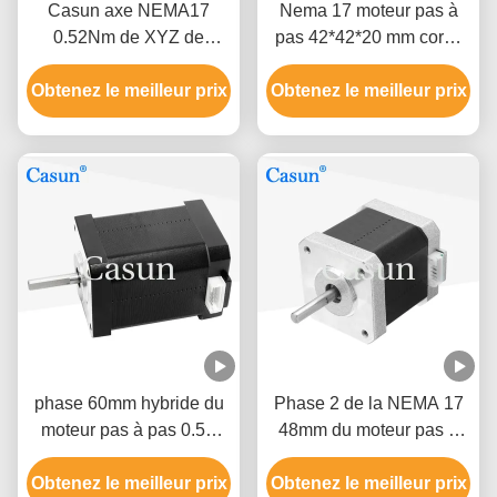
Casun axe NEMA17
Nema 17 moteur pas à
0.52Nm de XYZ de
pas 42*42*20 mm corps
moteur de progression de
ultrafin 1.0A 130mN.m
Obtenez le meilleur prix
2 phases
pour équipement médical
Obtenez le meilleur prix
phase 60mm hybride du
Phase 2 de la NEMA 17
moteur pas à pas 0.5A
48mm du moteur pas à
0,78 N. m2 de Nema 17
pas 1.5A de la NEMA 17
Obtenez le meilleur prix
de l'imprimante 3D
Obtenez le meilleur prix
de Casun 0.45N.M 1,8