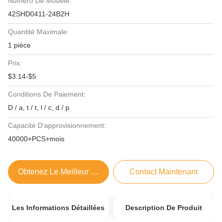
Numéro De Modèle:
42SHD0411-24B2H
Quantité Maximale:
1 pièce
Prix:
$3.14-$5
Conditions De Paiement:
D / a, t / t, l / c, d / p
Capacité D'approvisionnement:
40000+PCS+mois
Obtenez Le Meilleur Prix
Contact Maintenant
Les Informations Détaillées
Description De Produit