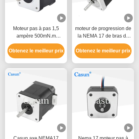
Moteur pas à pas 1,5
moteur de progression de
ampère 500mN.m
la NEMA 17 de bras du
42×42×40 mm NEMA 17
robot 1.2A 1,8 degrés
Obtenez le meilleur prix
avec ISO CE
Obtenez le meilleur prix
haute précision de 2
phases
Casun axe NEMA17
Nema 17 moteur pas à