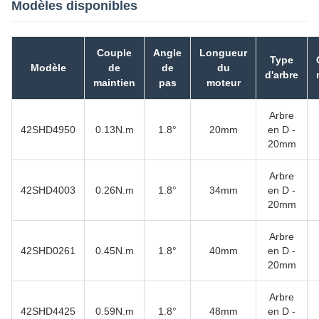
Modèles disponibles
Couple
Angle
Longueur
Type
Modèle
de
de
du
d'arbre
maintien
pas
moteur
Arbre
42SHD4950
0.13N.m
1.8°
20mm
en D -
20mm
Arbre
42SHD4003
0.26N.m
1.8°
34mm
en D -
20mm
Arbre
42SHD0261
0.45N.m
1.8°
40mm
en D -
20mm
Arbre
42SHD4425
0.59N.m
1.8°
48mm
en D -