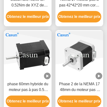
0.52Nm de XYZ de
pas 42*42*20 mm corps
moteur de progression de
ultrafin 1.0A 130mN.m
Obtenez le meilleur prix
2 phases
pour équipement médical
Obtenez le meilleur prix
phase 60mm hybride du
Phase 2 de la NEMA 17
moteur pas à pas 0.5A
48mm du moteur pas à
0,78 N. m2 de Nema 17
pas 1.5A de la NEMA 17
Obtenez le meilleur prix
de l'imprimante 3D
Obtenez le meilleur prix
de Casun 0.45N.M 1,8
degrés