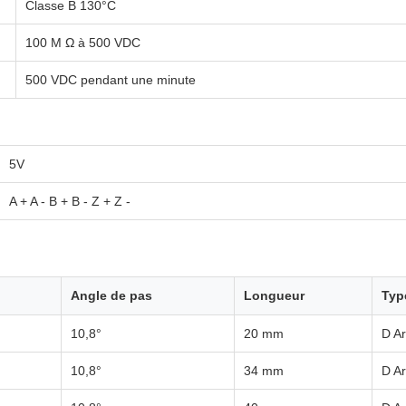
Classe B 130°C
100 M Ω à 500 VDC
500 VDC pendant une minute
5V
A + A - B + B - Z + Z -
Angle de pas
Longueur
Typ
10,8°
20 mm
D A
10,8°
34 mm
D A