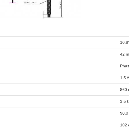
10,8
42 
Phas
1.5 
860
3.5 
90,0
102 