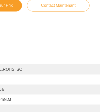
ur Prix
Contact Maintenant
E,ROHS,ISO
5a
0mN.m