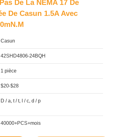
 Pas De La NEMA 17 De
ée De Casun 1.5A Avec
60mN.M
Casun
42SHD4806-24BQH
1 pièce
$20-$28
D / a, t / t, l / c, d / p
40000+PCS+mois