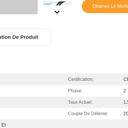
Obtenez Le Meille
ption De Produit
Certification:
C
Phase:
2
Taux Actuel:
1.
Couple De Détente:
2
Et 