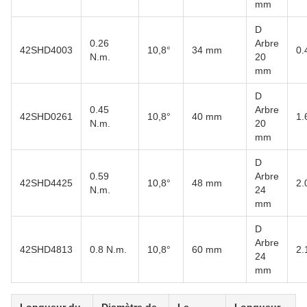
mm
D
0.26
Arbre
42SHD4003
10,8°
34 mm
0.
N.m.
20
mm
D
0.45
Arbre
42SHD0261
10,8°
40 mm
1.
N.m.
20
mm
D
0.59
Arbre
42SHD4425
10,8°
48 mm
2.
N.m.
24
mm
D
Arbre
42SHD4813
0.8 N.m.
10,8°
60 mm
2.
24
mm