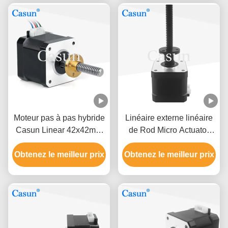
Moteur pas à pas hybride
Linéaire externe linéaire
Casun Linear 42x42mm
de Rod Micro Actuator
Tr8x8 pour fraiseuse
Lead Screw Tr8 de fil de
Obtenez le meilleur prix
CNC
Obtenez le meilleur prix
moteur pas à pas de la
NEMA 17