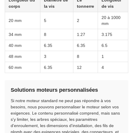
Longueur du
Diamètre de
Le
Longueur
corps
la vis
tonnerre
de vis
20 à 1000
20 mm
5
2
mm
34 mm
8
1.27
3.175
40 mm
6.35
6.35
6.5
48 mm
3
8
1
60 mm
6.35
12
4
Solutions moteurs personnalisées
Si notre moteur standard ne peut pas répondre à vos
besoins, nous pouvons personnaliser le moteur selon vos
exigences. Le contenu personnalisé comprend, mais sans
s'y limiter, les arbres spéciaux, les paramètres
d'enroulement, les dimensions d'installation, des fils de
plomb avec des exigences spéciales, des connecteurs, et