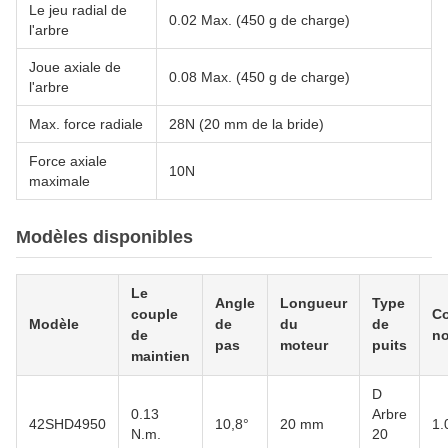
Le jeu radial de
0.02 Max. (450 g de charge)
l'arbre
Joue axiale de
0.08 Max. (450 g de charge)
l'arbre
Max. force radiale
28N (20 mm de la bride)
Force axiale
10N
maximale
Modèles disponibles
Le
Angle
Longueur
Type
couple
Co
Modèle
de
du
de
de
no
pas
moteur
puits
maintien
D
0.13
Arbre
42SHD4950
10,8°
20 mm
1.
N.m.
20