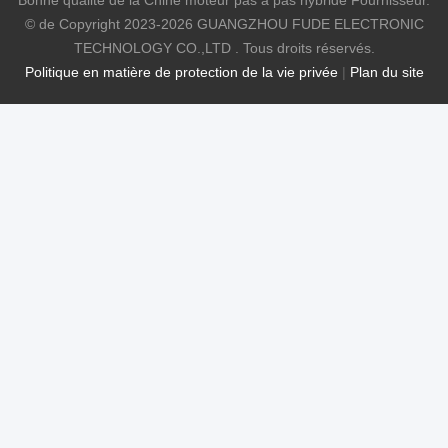
Bonne qualité de la Chine moteur pas à pas hybride Fournisseur.
© de Copyright 2023-2026 GUANGZHOU FUDE ELECTRONIC
TECHNOLOGY CO.,LTD . Tous droits réservés.
Politique en matière de protection de la vie privée
|
Plan du site