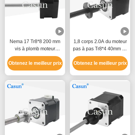
Nema 17 Tr8*8 200 mm
1,8 corps 2.0A du moteur
vis à plomb moteur
pas à pas Tr8*4 40mm de
linéaire électrique
la NEMA 17 de degré
actionneur fil 12V 28N.cm
Obtenez le meilleur prix
Obtenez le meilleur prix
pour le traitement
mécanique