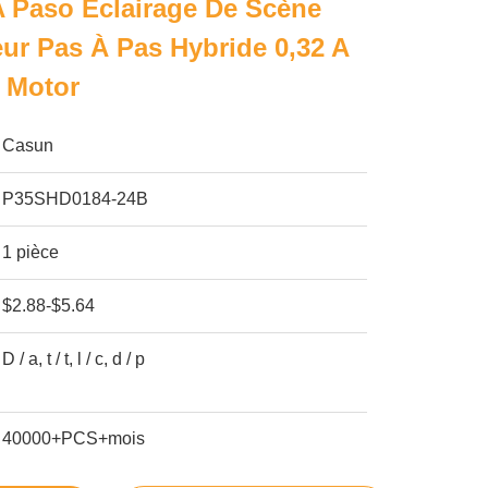
 Paso Éclairage De Scène
r Pas À Pas Hybride 0,32 A
 Motor
Casun
P35SHD0184-24B
1 pièce
$2.88-$5.64
D / a, t / t, l / c, d / p
40000+PCS+mois