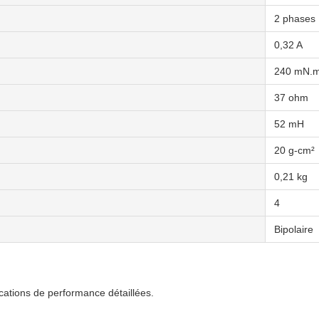
2 phases
0,32 A
240 mN.
37 ohm
52 mH
20 g-cm²
0,21 kg
4
Bipolaire
ations de performance détaillées.