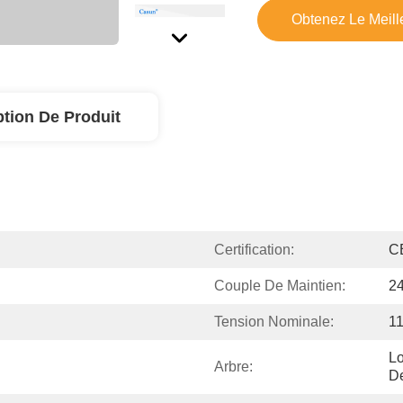
Obtenez Le Meille
ption De Produit
Certification:
C
Couple De Maintien:
2
Tension Nominale:
11
Lo
Arbre:
D