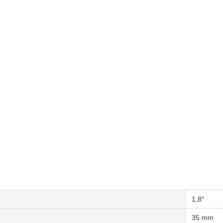
1,8°
35 mm