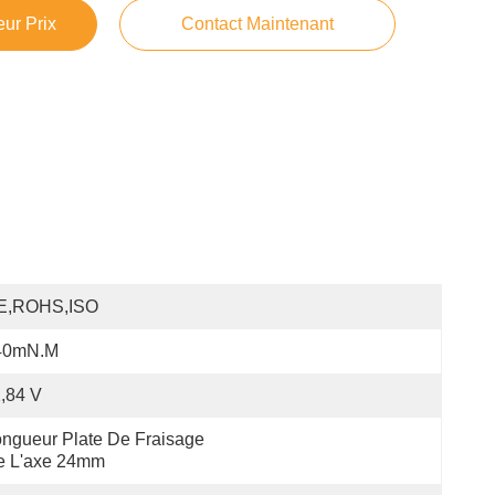
ur Prix
Contact Maintenant
E,ROHS,ISO
40mN.m
,84 V
ngueur Plate De Fraisage 
e L'axe 24mm