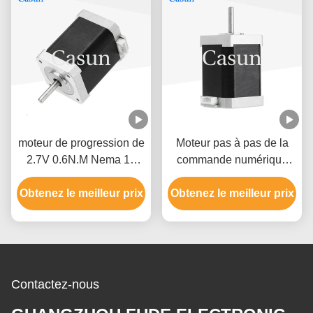
moteur de progression de
Moteur pas à pas de la
2.7V 0.6N.M Nema 17
commande numérique
pour l'instrument de
par ordinateur 3018 de la
Obtenez le meilleur prix
mesure de XYZ
Obtenez le meilleur prix
NEMA 17 du routeur
unipolaire 1.7A 60mm de
commande numérique
par ordinateur
Contactez-nous