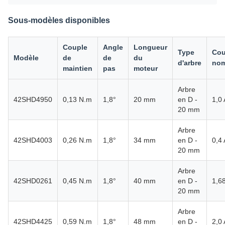
Sous-modèles disponibles
Couple
Angle
Longueur
Type
Cou
Modèle
de
de
du
d'arbre
nom
maintien
pas
moteur
Arbre
42SHD4950
0,13 N.m
1,8°
20 mm
en D -
1,0 
20 mm
Arbre
42SHD4003
0,26 N.m
1,8°
34 mm
en D -
0,4 
20 mm
Arbre
42SHD0261
0,45 N.m
1,8°
40 mm
en D -
1,6
20 mm
Arbre
42SHD4425
0,59 N.m
1,8°
48 mm
en D -
2,0 