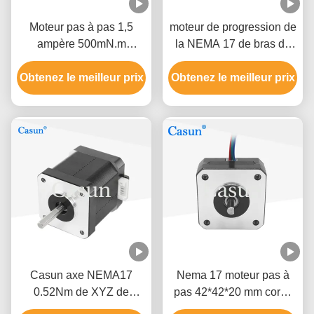
Moteur pas à pas 1,5
moteur de progression de
ampère 500mN.m
la NEMA 17 de bras du
42×42×40 mm NEMA 17
robot 1.2A 1,8 degrés
Obtenez le meilleur prix
avec ISO CE
Obtenez le meilleur prix
haute précision de 2
phases
Casun axe NEMA17
Nema 17 moteur pas à
0.52Nm de XYZ de
pas 42*42*20 mm corps
moteur de progression de
ultrafin 1.0A 130mN.m