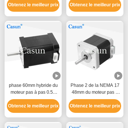
Obtenez le meilleur prix
2 phases
pour équipement médical
Obtenez le meilleur prix
phase 60mm hybride du
Phase 2 de la NEMA 17
moteur pas à pas 0.5A
48mm du moteur pas à
0,78 N. m2 de Nema 17
pas 1.5A de la NEMA 17
Obtenez le meilleur prix
de l'imprimante 3D
Obtenez le meilleur prix
de Casun 0.45N.M 1,8
degrés