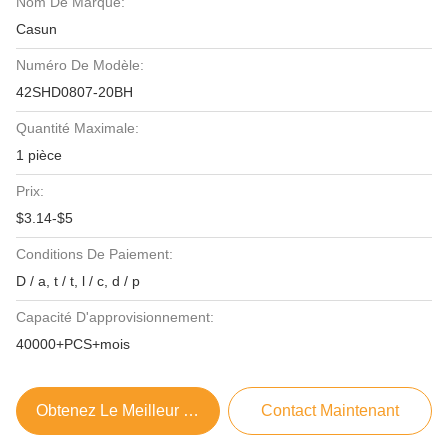
Nom De Marque:
Casun
Numéro De Modèle:
42SHD0807-20BH
Quantité Maximale:
1 pièce
Prix:
$3.14-$5
Conditions De Paiement:
D / a, t / t, l / c, d / p
Capacité D'approvisionnement:
40000+PCS+mois
Obtenez Le Meilleur Prix
Contact Maintenant