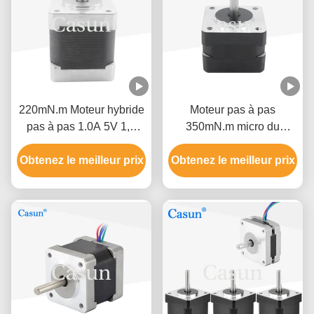
220mN.m Moteur hybride
Moteur pas à pas
pas à pas 1.0A 5V 1,8
350mN.m micro du
degré moteur à quatre fils
moteur d'étape nema14
Obtenez le meilleur prix
Obtenez le meilleur prix
35x35x40mm avec le
couple élevé