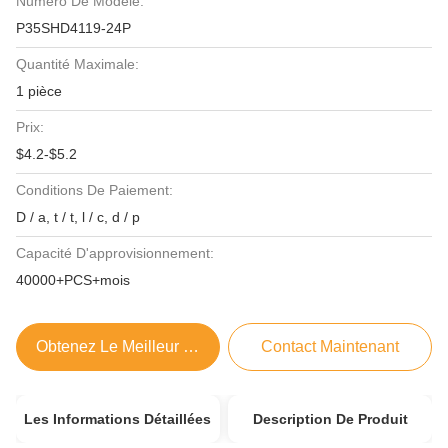
Numéro De Modèle:
P35SHD4119-24P
Quantité Maximale:
1 pièce
Prix:
$4.2-$5.2
Conditions De Paiement:
D / a, t / t, l / c, d / p
Capacité D'approvisionnement:
40000+PCS+mois
Obtenez Le Meilleur Prix
Contact Maintenant
Les Informations Détaillées
Description De Produit