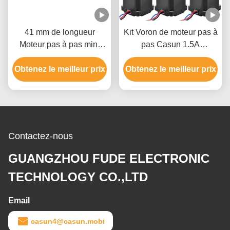
41 mm de longueur
Kit Voron de moteur pas à
Moteur pas à pas mini
pas Casun 1.5A
Nema14 35x35x41mm
1x17HS08-1004S +
Obtenez le meilleur prix
180mN.M Pour machine
Obtenez le meilleur prix
6x17HS19-2004S1 pour
médicale
imprimante 3D
Contactez-nous
GUANGZHOU FUDE ELECTRONIC
TECHNOLOGY CO.,LTD
Email
casun4@casun.mobi