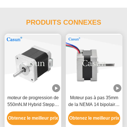
PRODUITS CONNEXES
moteur de progression de
Moteur pas à pas 35mm
550mN.M Hybrid Stepper
de la NEMA 14 bipolaires
Motor 1.5A 4.2V pour le
de Casun moteur pas à
Obtenez le meilleur prix
bras de robot
Obtenez le meilleur prix
pas de C.C de 12 volts
d'atmosphère de