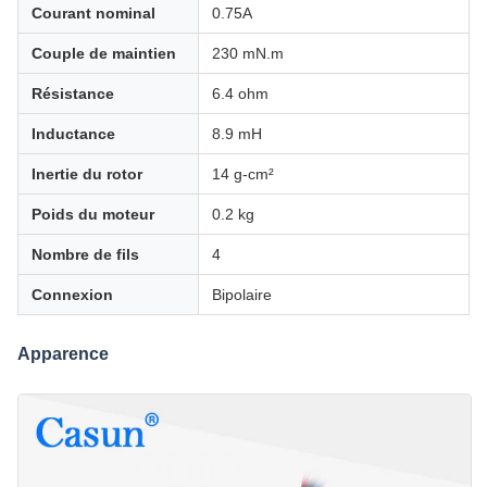
Courant nominal
0.75A
Couple de maintien
230 mN.m
Résistance
6.4 ohm
Inductance
8.9 mH
Inertie du rotor
14 g-cm²
Poids du moteur
0.2 kg
Nombre de fils
4
Connexion
Bipolaire
Apparence