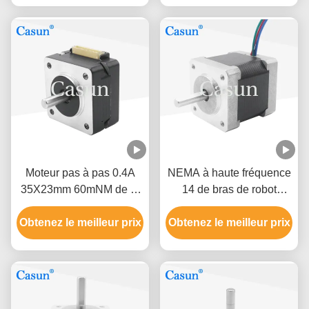
commande numérique
par ordinateur
Moteur pas à pas 0.4A
NEMA à haute fréquence
35X23mm 60mNM de la
14 de bras de robot
NEMA 14 d'équipement
d'atmosphère de moteur
Obtenez le meilleur prix
de beauté de commande
Obtenez le meilleur prix
pas à pas de 1A 3.5V
numérique par ordinateur
Casun
1,8 degrés