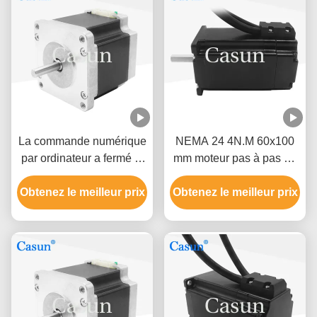
La commande numérique
NEMA 24 4N.M 60x100
par ordinateur a fermé le
mm moteur pas à pas en
moteur pas à pas de
boucle fermée 1000ppr
Obtenez le meilleur prix
boucle avec la phase 3
Obtenez le meilleur prix
Pinout 4 fil
1.5A de la NEMA 24 de
l'encodeur 800mN.M