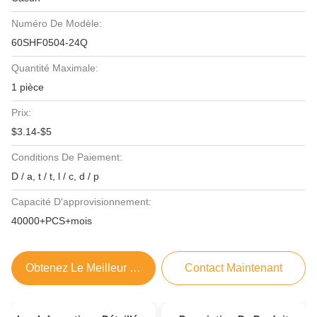
Numéro De Modèle:
60SHF0504-24Q
Quantité Maximale:
1 pièce
Prix:
$3.14-$5
Conditions De Paiement:
D / a, t / t, l / c, d / p
Capacité D'approvisionnement:
40000+PCS+mois
Obtenez Le Meilleur Prix
Contact Maintenant