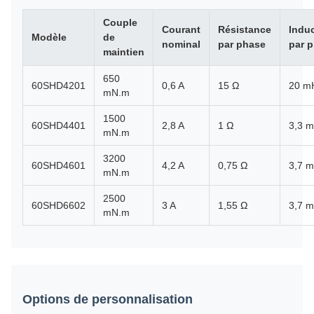
Couple
Courant
Résistance
Indu
Modèle
de
nominal
par phase
par 
maintien
650
60SHD4201
0,6 A
15 Ω
20 m
mN.m
1500
60SHD4401
2,8 A
1 Ω
3,3 
mN.m
3200
60SHD4601
4,2 A
0,75 Ω
3,7 
mN.m
2500
60SHD6602
3 A
1,55 Ω
3,7 
mN.m
Options de personnalisation