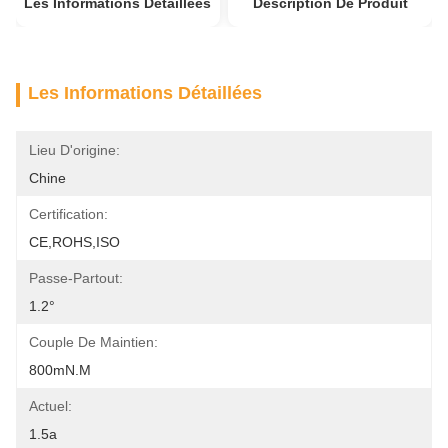
Les Informations Détaillées
Description De Produit
Les Informations Détaillées
Lieu D'origine:
Chine
Certification:
CE,ROHS,ISO
Passe-Partout:
1.2°
Couple De Maintien:
800mN.m
Actuel:
1.5a