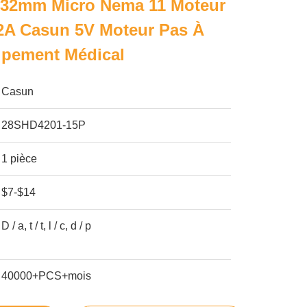
32mm Micro Nema 11 Moteur
42A Casun 5V Moteur Pas À
ipement Médical
Casun
28SHD4201-15P
1 pièce
$7-$14
D / a, t / t, l / c, d / p
40000+PCS+mois