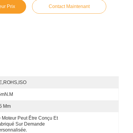
ur Prix
Contact Maintenant
E,ROHS,ISO
5mN.m
,5 Mm
 Moteur Peut Être Conçu Et 
briqué Sur Demande 
rsonnalisée.