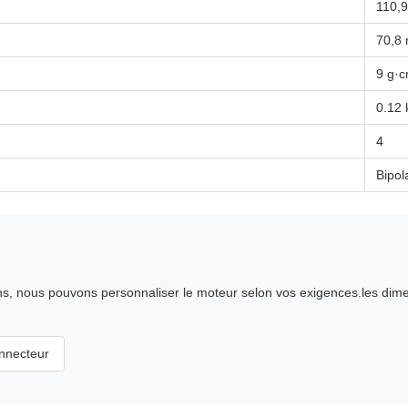
110,
70,8
9 g·
0.12 
4
Bipol
, nous pouvons personnaliser le moteur selon vos exigences.les dimens
nnecteur