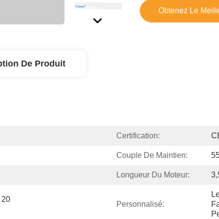
Obtenez Le Meille
ption De Produit
Certification:
C
Couple De Maintien:
5
Longueur Du Moteur:
3
Le
20 
Personnalisé:
Fa
Pe