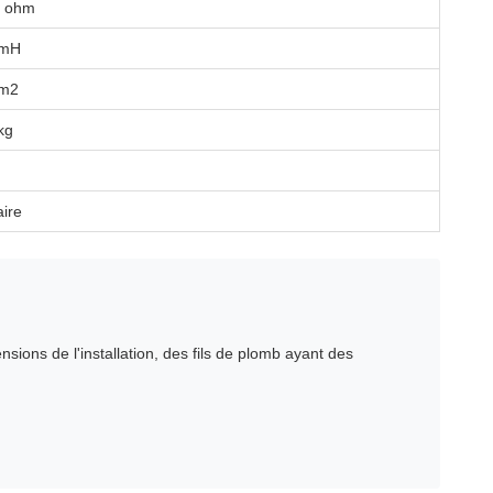
9 ohm
 mH
cm2
kg
aire
ions de l'installation, des fils de plomb ayant des