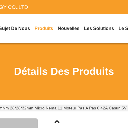
Y CO.,LTD
Sujet De Nous
Produits
Nouvelles
Les Solutions
Le 
Détails Des Produits
mNm 28*28*32mm Micro Nema 11 Moteur Pas À Pas 0.42A Casun 5V M