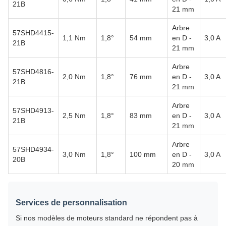
21B
21 mm
Arbre
57SHD4415-
1,1 Nm
1,8°
54 mm
en D -
3,0 A
21B
21 mm
Arbre
57SHD4816-
2,0 Nm
1,8°
76 mm
en D -
3,0 A
21B
21 mm
Arbre
57SHD4913-
2,5 Nm
1,8°
83 mm
en D -
3,0 A
21B
21 mm
Arbre
57SHD4934-
3,0 Nm
1,8°
100 mm
en D -
3,0 A
20B
20 mm
Services de personnalisation
Si nos modèles de moteurs standard ne répondent pas à