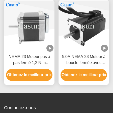
NEMA 23 Moteur pas à
5.0A NEMA 23 Moteur à
pas fermé 1,2 N.m
boucle fermée avec
57×57×54 mm pour
codeur pour machines
Obtenez le meilleur prix
machine-outil CNC
Obtenez le meilleur prix
d'impression 5.0A pour
tournes
Contactez-nous