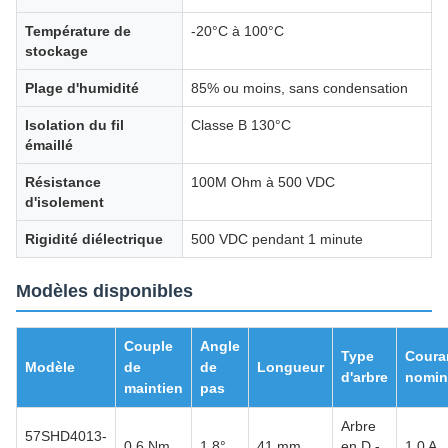
Température de
-20°C à 100°C
stockage
Plage d'humidité
85% ou moins, sans condensation
Isolation du fil
Classe B 130°C
émaillé
Résistance
100M Ohm à 500 VDC
d'isolement
Rigidité diélectrique
500 VDC pendant 1 minute
Modèles disponibles
Couple
Angle
Type
Coura
Modèle
de
de
Longueur
d'arbre
nomin
maintien
pas
Arbre
57SHD4013-
0,6 Nm
1,8°
41 mm
en D -
1,0 A