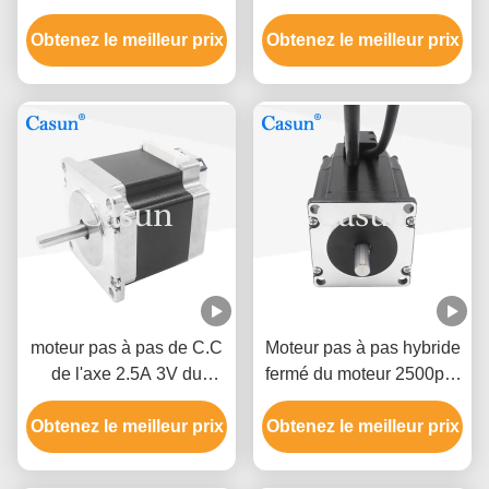
encodeur 4 phase 3.0V
boucle fermée 1,8 degré
Obtenez le meilleur prix
2.5A pour 3 axes 4 axes
Obtenez le meilleur prix
2 phase 2,0Nm avec
Kit CNC
fermé
moteur pas à pas de C.C
Moteur pas à pas hybride
de l'axe 2.5A 3V du
fermé du moteur 2500ppr
moteur 1.2Nm 25mm de
de boucle de la NEMA 23
Obtenez le meilleur prix
boucle bloquée de la
Obtenez le meilleur prix
de 2NM 76mm
NEMA 23 de 57X57mm