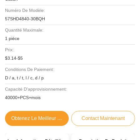
Numéro De Modèle:
57SHD4840-30BQH
Quantité Maximale:
1 pièce
Prix:
$3.14-$5
Conditions De Paiement:
D / a, t / t, l / c, d / p
Capacité D'approvisionnement:
40000+PCS+mois
Obtenez Le Meilleur Prix
Contact Maintenant