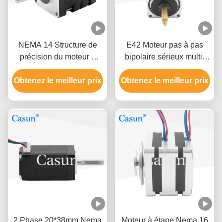
NEMA 14 Structure de
E42 Moteur pas à pas
précision du moteur à
bipolaire sérieux multi-
étape bipolaire 120mN.M
sport NEMA 17 200mN.M
Obtenez le meilleur prix
Obtenez le meilleur prix
Pour les équipements
d'automatisation
2 Phase 20*38mm Nema
Moteur à étape Nema 16