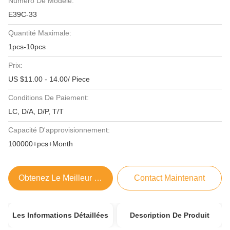
Numéro De Modèle:
E39C-33
Quantité Maximale:
1pcs-10pcs
Prix:
US $11.00 - 14.00/ Piece
Conditions De Paiement:
LC, D/A, D/P, T/T
Capacité D'approvisionnement:
100000+pcs+Month
Obtenez Le Meilleur Prix
Contact Maintenant
Les Informations Détaillées
Description De Produit