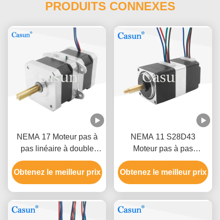
PRODUITS CONNEXES
NEMA 17 Moteur pas à
NEMA 11 S28D43
pas linéaire à double
Moteur pas à pas
couche 12V avec
bipolaire sérieux 55mN.M
Obtenez le meilleur prix
positionnement précis
Obtenez le meilleur prix
80mN.M Pour l'industrie
médicale