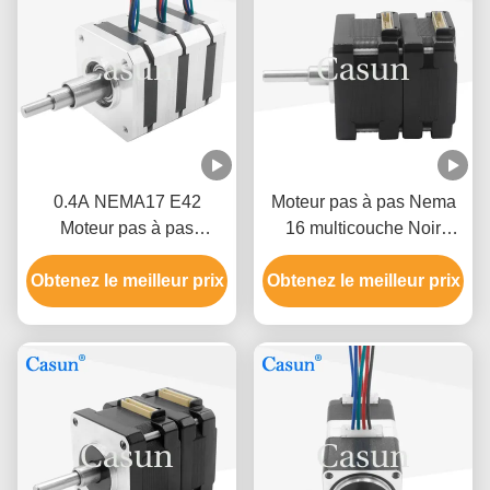
0.4A NEMA17 E42
Moteur pas à pas Nema
Moteur pas à pas
16 multicouche Noir
bipolaire sérieux pour
Couleur pour appareil
Obtenez le meilleur prix
équipement
médical Certifications ISO
Obtenez le meilleur prix
d'automatisation
ROHS