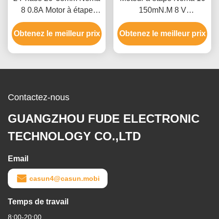
8 0.8A Motor à étape
150mN.M 8 V
bipolaire personnalisé
Multicouche pour appareil
Obtenez le meilleur prix
pour une mini-lampe
Obtenez le meilleur prix
médical
tournante
Contactez-nous
GUANGZHOU FUDE ELECTRONIC
TECHNOLOGY CO.,LTD
Email
casun4@casun.mobi
Temps de travail
8:00-20:00