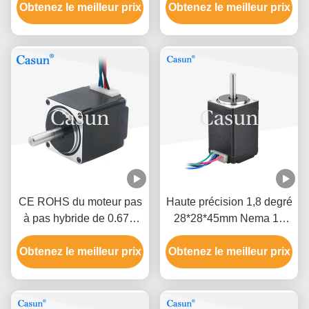
de la NEMA 11 de Casun
Obtenez le meilleur prix
Obtenez le meilleur prix
de mesure de
28X28mm
coordonnées
CE ROHS du moteur pas
Haute précision 1,8 degré
à pas hybride de 0.67A
28*28*45mm Nema 11
NEMA 11 28*28*32mm
moteur hybride pas à pas
Obtenez le meilleur prix
80mN.M 0.67A
Obtenez le meilleur prix
1.5A pour machine à
guichet automatique