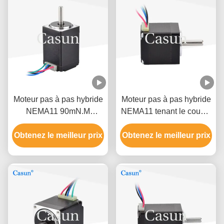
Moteur pas à pas hybride
Moteur pas à pas hybride
NEMA11 90mN.M
NEMA11 tenant le couple
35x45mm pour
60mN.M 35x32mm pour
Obtenez le meilleur prix
équipement médical
Obtenez le meilleur prix
l'équipement de beauté