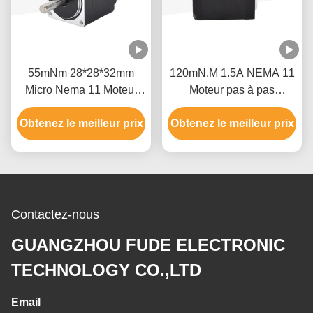
55mNm 28*28*32mm
120mN.M 1.5A NEMA 11
Micro Nema 11 Moteur
Moteur pas à pas
pas à pas 0.42A Casun
28x28x45mm Casun
5V Moteur pas à pas pour
Obtenez le meilleur prix
Obtenez le meilleur prix
Moteur pas à pas pour
équipement médical
Robot
Contactez-nous
GUANGZHOU FUDE ELECTRONIC
TECHNOLOGY CO.,LTD
Email