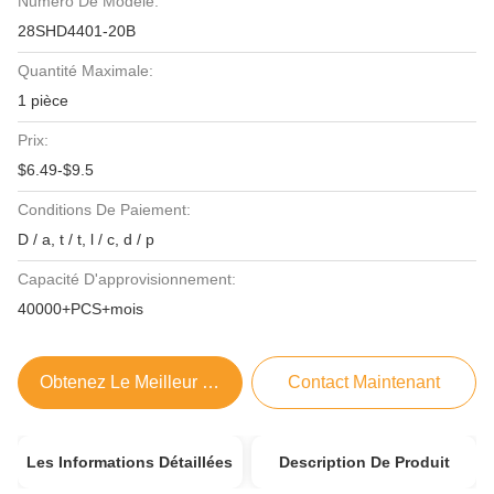
Numéro De Modèle:
28SHD4401-20B
Quantité Maximale:
1 pièce
Prix:
$6.49-$9.5
Conditions De Paiement:
D / a, t / t, l / c, d / p
Capacité D'approvisionnement:
40000+PCS+mois
Obtenez Le Meilleur Prix
Contact Maintenant
Les Informations Détaillées
Description De Produit