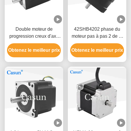
Double moteur de
42SHB4202 phase du
progression creux d'axe
moteur pas à pas 2 de la
de la NEMA 11 pour la
NEMA 17 0,9 degrés de
Obtenez le meilleur prix
machine médicale
fil 4 de 0.8A 0.13N.M pour
Obtenez le meilleur prix
28x28x38.5mm
l'équipement intelligent