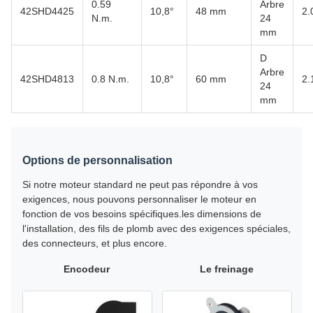
0.59
Arbre
42SHD4425
10,8°
48 mm
2.
N.m.
24
mm
D
Arbre
42SHD4813
0.8 N.m.
10,8°
60 mm
2.
24
mm
Options de personnalisation
Si notre moteur standard ne peut pas répondre à vos
exigences, nous pouvons personnaliser le moteur en
fonction de vos besoins spécifiques.les dimensions de
l'installation, des fils de plomb avec des exigences spéciales,
des connecteurs, et plus encore.
Encodeur
Le freinage