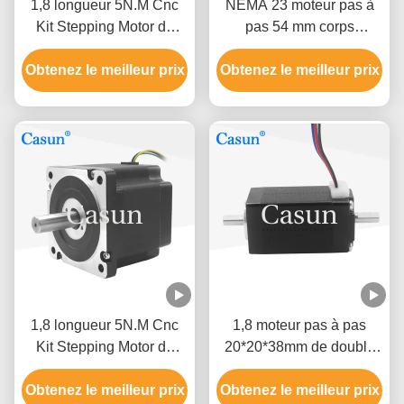
1,8 longueur 5N.M Cnc
NEMA 23 moteur pas à
Kit Stepping Motor de
pas 54 mm corps
moteur pas à pas de la
1.26N.m 2.8A double
NEMA 34 de degré 86mm
Obtenez le meilleur prix
Obtenez le meilleur prix
arbre pour CNC
hybride
1,8 longueur 5N.M Cnc
1,8 moteur pas à pas
Kit Stepping Motor de
20*20*38mm de double
moteur pas à pas de la
axe de la NEMA 8 de
NEMA 34 de degré 86mm
Obtenez le meilleur prix
Obtenez le meilleur prix
degré 40mN.M ROHS