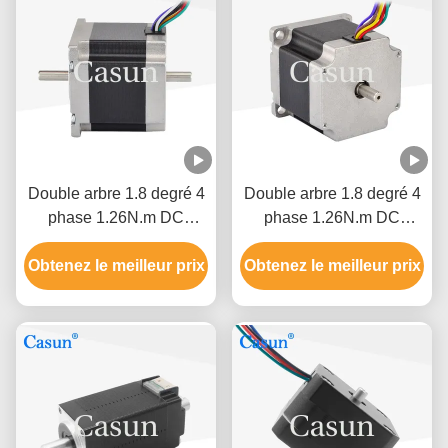
Double arbre 1.8 degré 4
Double arbre 1.8 degré 4
phase 1.26N.m DC
phase 1.26N.m DC
NEMA 23 moteur hybride
NEMA 23 moteur hybride
Obtenez le meilleur prix
pas à pas robot CNC
Obtenez le meilleur prix
pas à pas robot CNC