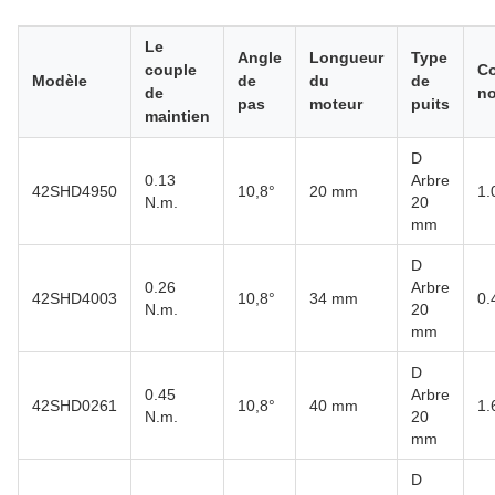
Le
Angle
Longueur
Type
couple
Co
Modèle
de
du
de
de
no
pas
moteur
puits
maintien
D
0.13
Arbre
42SHD4950
10,8°
20 mm
1.
N.m.
20
mm
D
0.26
Arbre
42SHD4003
10,8°
34 mm
0.
N.m.
20
mm
D
0.45
Arbre
42SHD0261
10,8°
40 mm
1.
N.m.
20
mm
D