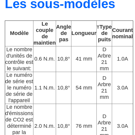
Les sous-modèles
Le
Angle
Type
T
couple
Courant
Modèle
de
Longueur
de
de
nominal
pas
puits
maintien
Le nombre
D
d'unités de
Arbre
0.6 N.m.
10,8°
41 mm
1.0A
contrôle est
21
le suivant:
mm
Le numéro
D
de série est
Arbre
le numéro
1.1 N.m.
10,8°
54 mm
3.0A
21
de série de
mm
l'appareil
Le nombre
d'émissions
D
de CO2 est
Arbre
déterminé
2.0 N.m.
10,8°
76 mm
3.0A
21
par la