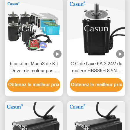
machines de commande
numérique par ordinateur
bloc alim. Mach3 de Kit
C.C de l'axe 6A 3.24V du
Driver de moteur pas à
moteur HBS86H 8.5Nm
pas de boucle bloquée de
37mm de boucle bloquée
Obtenez le meilleur prix
la NEMA 34 du kit
Obtenez le meilleur prix
de la NEMA 34 de
86x86x107mm 4.5N.M de
86X86mm
machine de laser