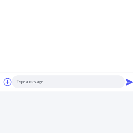
Email
casun4@casun.mobi
Temps de travail
8:00-20:00
Notre adresse
Adresse de l'entreprise
La zone industrielle de Pingxi n°61, ville de Huashan, district de
Huadu, Guangzhou, 510880, Chine
Adresse d'usine
La zone industrielle de Pingxi n°61, ville de Huashan, district de
Huadu, Guangzhou, 510880, Chine
Téléphone
Photo
86-13539447986
Video Call