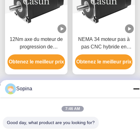
12Nm axe du moteur de
NEMA 34 moteur pas à
progression de
pas CNC hybride en
commande numérique
boucle fermée 12N.M 150
Obtenez le meilleur prix
par ordinateur du moteur
Obtenez le meilleur prix
mm de longueur avec
1000CPR 86 de boucle
codeur
bloquée de la NEMA 34
34mm
Sopina
Contactez-nous
7:46 AM
GUANGZHOU FUDE ELECTRONIC
Good day, what product are you looking for?
TECHNOLOGY CO.,LTD