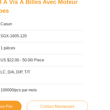
 À Vis À Billes Avec Moteur
pes
Casun
SGX-1605-120
1 pièces
US $22.00 - 50.00/ Piece
LC, D/A, D/P, T/T
100000/pcs par mois
ur Prix
Contact Maintenant