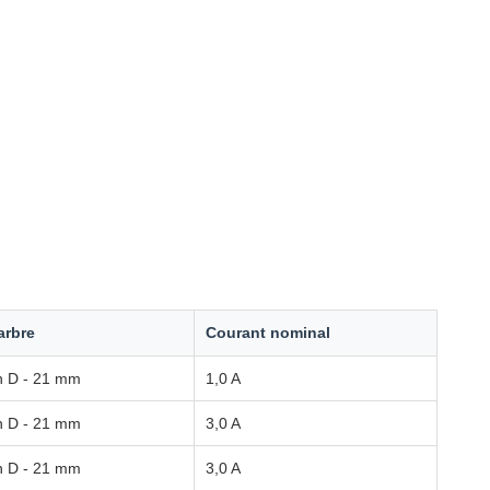
arbre
Courant nominal
n D - 21 mm
1,0 A
n D - 21 mm
3,0 A
n D - 21 mm
3,0 A