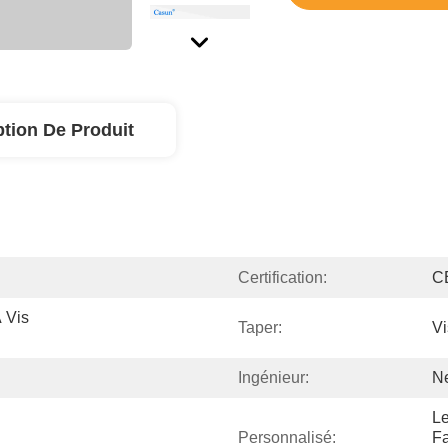
ption De Produit
Certification:
C
Vis 
Taper:
Vi
Ingénieur:
N
Le
Personnalisé:
Fa