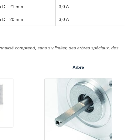
n D - 21 mm
3,0 A
n D - 20 mm
3,0 A
nalisé comprend, sans s'y limiter, des arbres spéciaux, des
Arbre