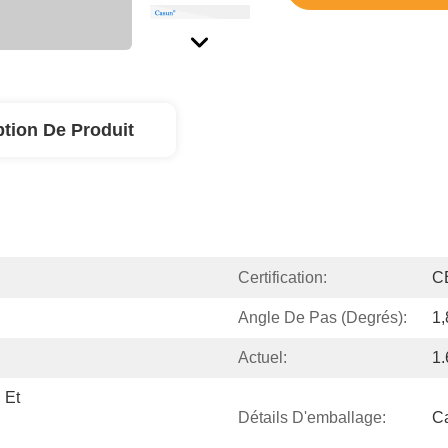
ption De Produit
Certification:
C
Angle De Pas (degrés):
1,
Actuel:
1
Et 
Détails D'emballage:
Ca