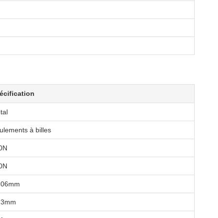
écification
tal
ulements à billes
0N
0N
.06mm
.3mm