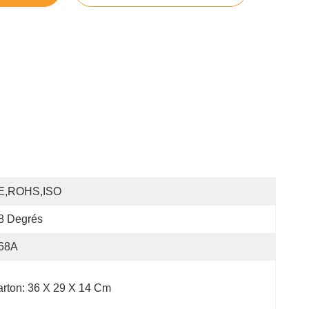
E,ROHS,ISO
8 Degrés
.68A
rton: 36 X 29 X 14 Cm