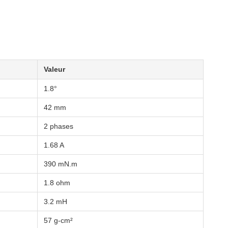
Valeur
1.8°
42 mm
2 phases
1.68 A
390 mN.m
1.8 ohm
3.2 mH
57 g-cm²