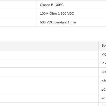
Classe B 130°C
100M Ohm à 500 VDC
500 VDC pendant 1 min
Sp
Mé
Ro
≤8
≤3
≤0
≤0