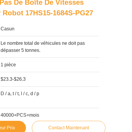
Pas De Boîte De Vitesses
 Robot 17HS15-1684S-PG27
Casun
Le nombre total de véhicules ne doit pas
dépasser 5 tonnes.
1 pièce
$23.3-$26.3
D / a, t / t, l / c, d / p
40000+PCS+mois
ur Prix
Contact Maintenant