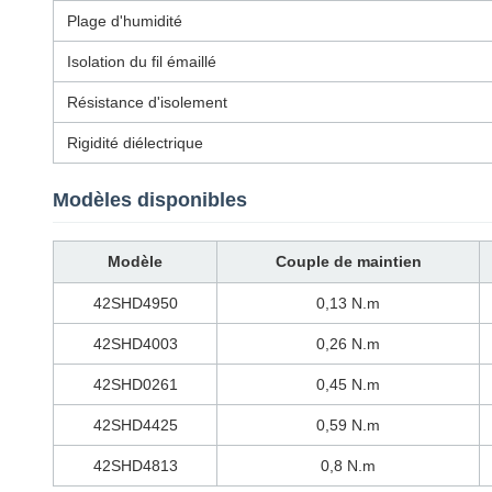
Plage d'humidité
Isolation du fil émaillé
Résistance d'isolement
Rigidité diélectrique
Modèles disponibles
Modèle
Couple de maintien
42SHD4950
0,13 N.m
42SHD4003
0,26 N.m
42SHD0261
0,45 N.m
42SHD4425
0,59 N.m
42SHD4813
0,8 N.m