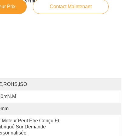
40000+PCS+mois
ur Prix
Contact Maintenant
E,ROHS,ISO
50mN.m
0mm
 Moteur Peut Être Conçu Et 
briqué Sur Demande 
rsonnalisée.