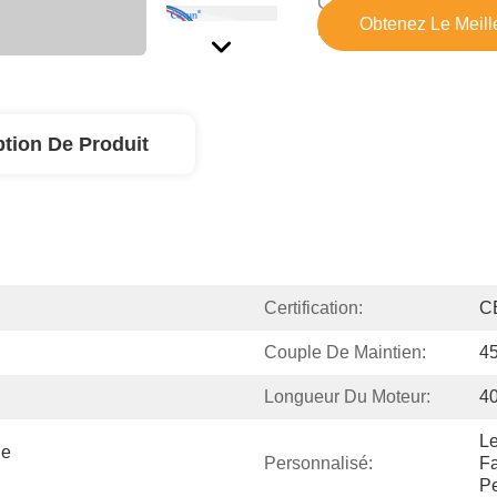
Capacité
Obtenez Le Meille
D'approvisionnement:
ption De Produit
Certification:
C
Couple De Maintien:
4
Longueur Du Moteur:
4
Le
e 
Personnalisé:
Fa
Pe