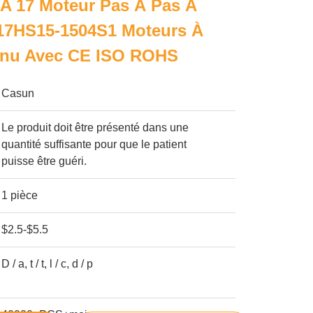
A 17 Moteur Pas À Pas À
17HS15-1504S1 Moteurs À
inu Avec CE ISO ROHS
Casun
Le produit doit être présenté dans une
quantité suffisante pour que le patient
puisse être guéri.
1 pièce
$2.5-$5.5
D / a, t / t, l / c, d / p