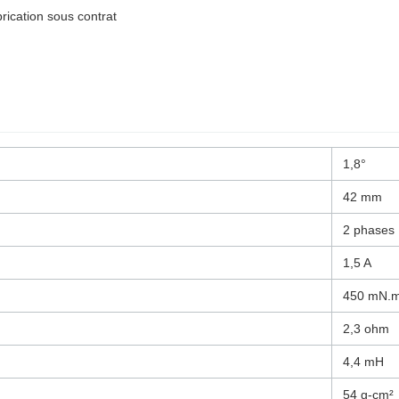
brication sous contrat
1,8°
42 mm
2 phases
1,5 A
450 mN.
2,3 ohm
4,4 mH
54 g-cm²