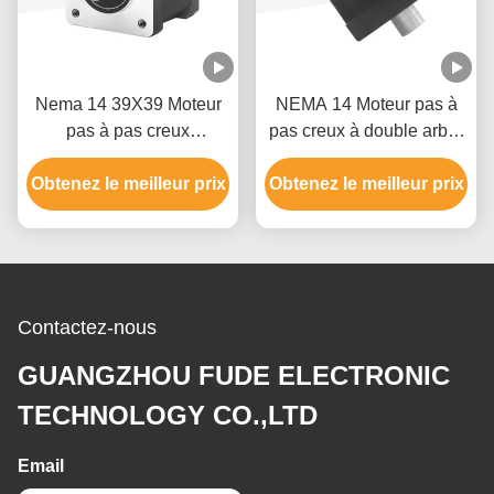
Nema 14 39X39 Moteur
NEMA 14 Moteur pas à
pas à pas creux
pas creux à double arbre
180mN.M Pour les
1.0A 0.19N.M Pour les
Obtenez le meilleur prix
équipements
Obtenez le meilleur prix
scanners d'image
d'automatisation
Contactez-nous
GUANGZHOU FUDE ELECTRONIC
TECHNOLOGY CO.,LTD
Email