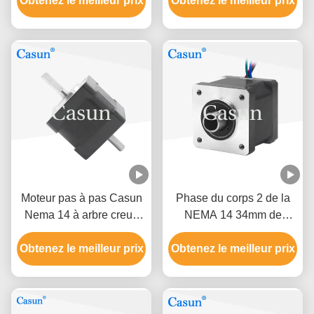
Obtenez le meilleur prix
pour la caméra médicale
Obtenez le meilleur prix
pour la caméra médicale
de robot de machine
de robot de machine
Moteur pas à pas Casun
Phase du corps 2 de la
Nema 14 à arbre creux
NEMA 14 34mm de
haute précision 2,7 V CC
moteur pas à pas d'axe
1,0 A pour machine CNC
Obtenez le meilleur prix
Obtenez le meilleur prix
de la cavité 1A de
0.19N.M 1,8 degrés