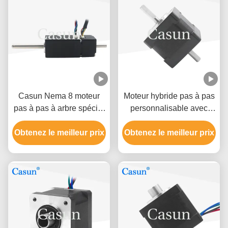
Casun Nema 8 moteur
Moteur hybride pas à pas
pas à pas à arbre spécial
personnalisable avec
avec encodeur 40mN.m
arbre creux Nema 14
Obtenez le meilleur prix
0.6Amp Poids léger
Obtenez le meilleur prix
140mN.m 1.0A avec
certification CE RoHS