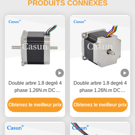
PRODUITS CONNEXES
Double arbre 1.8 degré 4
Double arbre 1.8 degré 4
phase 1.26N.m DC
phase 1.26N.m DC
NEMA 23 moteur hybride
NEMA 23 moteur hybride
Obtenez le meilleur prix
pas à pas robot CNC
Obtenez le meilleur prix
pas à pas robot CNC