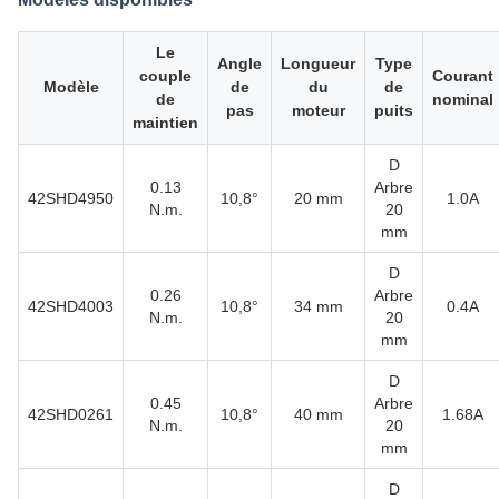
Le
Angle
Longueur
Type
couple
Courant
Modèle
de
du
de
de
nominal
pas
moteur
puits
maintien
D
0.13
Arbre
42SHD4950
10,8°
20 mm
1.0A
N.m.
20
mm
D
0.26
Arbre
42SHD4003
10,8°
34 mm
0.4A
N.m.
20
mm
D
0.45
Arbre
42SHD0261
10,8°
40 mm
1.68A
N.m.
20
mm
D