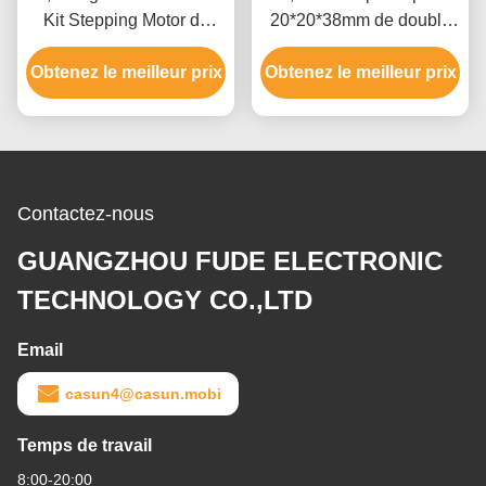
Kit Stepping Motor de
20*20*38mm de double
moteur pas à pas de la
axe de la NEMA 8 de
NEMA 34 de degré 86mm
Obtenez le meilleur prix
Obtenez le meilleur prix
degré 40mN.M ROHS
hybride
Contactez-nous
GUANGZHOU FUDE ELECTRONIC
TECHNOLOGY CO.,LTD
Email
casun4@casun.mobi
Temps de travail
8:00-20:00