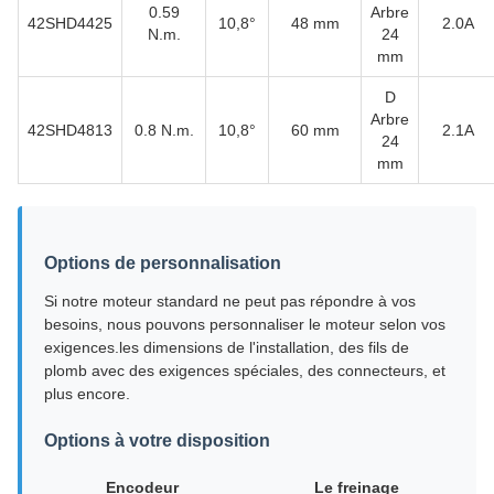
0.59
Arbre
42SHD4425
10,8°
48 mm
2.0A
N.m.
24
mm
D
Arbre
42SHD4813
0.8 N.m.
10,8°
60 mm
2.1A
24
mm
Options de personnalisation
Si notre moteur standard ne peut pas répondre à vos
besoins, nous pouvons personnaliser le moteur selon vos
exigences.les dimensions de l'installation, des fils de
plomb avec des exigences spéciales, des connecteurs, et
plus encore.
Options à votre disposition
Encodeur
Le freinage