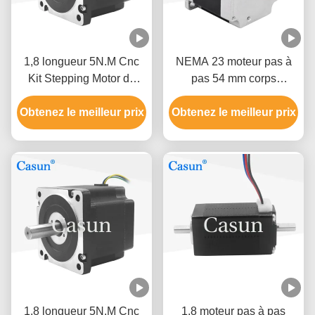
1,8 longueur 5N.M Cnc
NEMA 23 moteur pas à
Kit Stepping Motor de
pas 54 mm corps
moteur pas à pas de la
1.26N.m 2.8A double
NEMA 34 de degré 86mm
Obtenez le meilleur prix
Obtenez le meilleur prix
arbre pour CNC
hybride
1,8 longueur 5N.M Cnc
1,8 moteur pas à pas