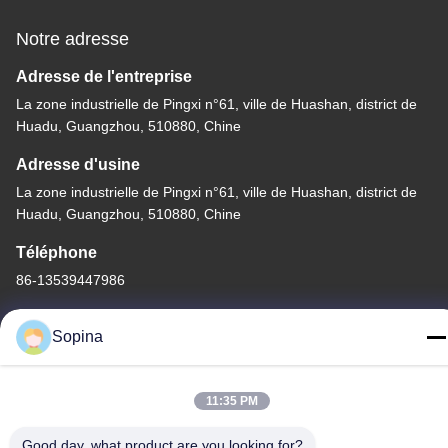
Notre adresse
Adresse de l'entreprise
La zone industrielle de Pingxi n°61, ville de Huashan, district de
Huadu, Guangzhou, 510880, Chine
Adresse d'usine
La zone industrielle de Pingxi n°61, ville de Huashan, district de
Huadu, Guangzhou, 510880, Chine
Téléphone
86-13539447986
Sopina
Bonne qualité de la Chine moteur pas à pas hybride Fournisseur.
11:35 PM
© de Copyright 2023-2026 GUANGZHOU FUDE ELECTRONIC
Good day, what product are you looking for?
TECHNOLOGY CO.,LTD . Tous droits réservés.