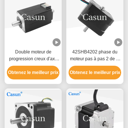
Double moteur de
42SHB4202 phase du
progression creux d'axe
moteur pas à pas 2 de la
de la NEMA 11 pour la
NEMA 17 0,9 degrés de
Obtenez le meilleur prix
machine médicale
fil 4 de 0.8A 0.13N.M pour
Obtenez le meilleur prix
28x28x38.5mm
l'équipement intelligent