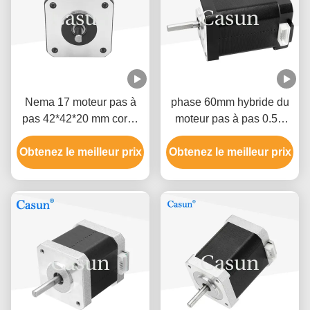
Nema 17 moteur pas à
phase 60mm hybride du
pas 42*42*20 mm corps
moteur pas à pas 0.5A
ultrafin 1.0A 130mN.m
0,78 N. m2 de Nema 17
pour équipement médical
Obtenez le meilleur prix
Obtenez le meilleur prix
de l'imprimante 3D