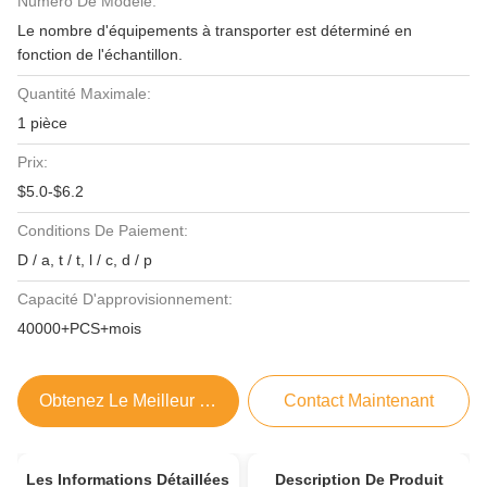
Numéro De Modèle:
Le nombre d'équipements à transporter est déterminé en
fonction de l'échantillon.
Quantité Maximale:
1 pièce
Prix:
$5.0-$6.2
Conditions De Paiement:
D / a, t / t, l / c, d / p
Capacité D'approvisionnement:
40000+PCS+mois
Obtenez Le Meilleur Prix
Contact Maintenant
Les Informations Détaillées
Description De Produit