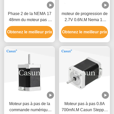
Phase 2 de la NEMA 17
moteur de progression de
48mm du moteur pas à
2.7V 0.6N.M Nema 17
pas 1.5A de la NEMA 17
pour l'instrument de
Obtenez le meilleur prix
de Casun 0.45N.M 1,8
Obtenez le meilleur prix
mesure de XYZ
degrés
Moteur pas à pas de la
Moteur pas à pas 0.8A
commande numérique
700mN.M Casun Stepper