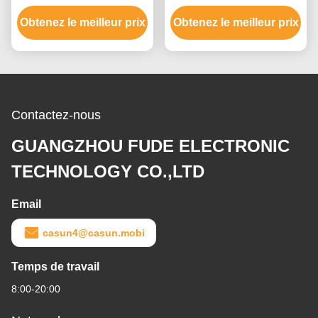
par ordinateur 3018 de la
Motor de la NEMA 17 du
Obtenez le meilleur prix
NEMA 17 du routeur
Obtenez le meilleur prix
robot 42mm de
unipolaire 1.7A 60mm de
commande numérique
commande numérique
par ordinateur
par ordinateur
Contactez-nous
GUANGZHOU FUDE ELECTRONIC
TECHNOLOGY CO.,LTD
Email
casun4@casun.mobi
Temps de travail
8:00-20:00