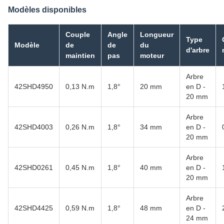
Modèles disponibles
Couple
Angle
Longueur
Type
Modèle
de
de
du
d'arbre
maintien
pas
moteur
Arbre
42SHD4950
0,13 N.m
1,8°
20 mm
en D -
20 mm
Arbre
42SHD4003
0,26 N.m
1,8°
34 mm
en D -
20 mm
Arbre
42SHD0261
0,45 N.m
1,8°
40 mm
en D -
20 mm
Arbre
42SHD4425
0,59 N.m
1,8°
48 mm
en D -
24 mm