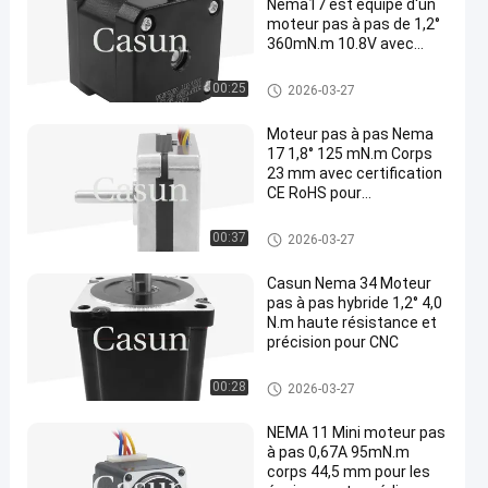
Nema17 est équipé d'un
moteur pas à pas de 1,2°
360mN.m 10.8V avec
certification CE RoHS.
moteur pas à pas nema 17
00:25
2026-03-27
Moteur pas à pas Nema
17 1,8° 125 mN.m Corps
23 mm avec certification
CE RoHS pour
équipement de beauté
moteur pas à pas nema 17
00:37
2026-03-27
Casun Nema 34 Moteur
pas à pas hybride 1,2° 4,0
N.m haute résistance et
précision pour CNC
moteur pas à pas nema 17
00:28
2026-03-27
NEMA 11 Mini moteur pas
à pas 0,67A 95mN.m
corps 44,5 mm pour les