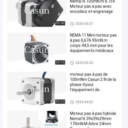
Nema16 105mN.m 8.75V
Moteur pas à pas avec
encodeur et engrenage
Moteur pas à pas de la NEMA
00:46
2026-03-27
16
NEMA 11 Mini moteur pas
à pas 0,67A 95mN.m
corps 44,5 mm pour les
équipements médicaux
moteur pas à pas de la NEMA
00:10
2025-05-20
11
moteur pas à pas de
100mNm Casun 2 fil de la
phase 4 pour
l'équipement de
surveillance
Moteur pas à pas de la NEMA
00:23
2026-04-02
14
Moteur pas à pas hybride
Nema16 39x39x29mm
170mN.M Arbre 24mm