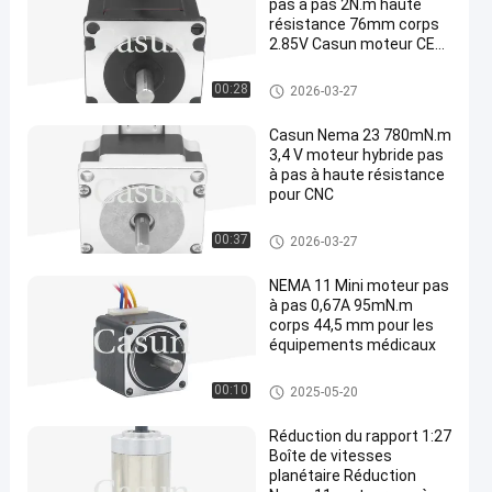
pas à pas 2N.m haute
résistance 76mm corps
2.85V Casun moteur CE
RoHS pour CNC
moteur pas à pas nema 23
00:28
2026-03-27
Casun Nema 23 780mN.m
3,4 V moteur hybride pas
à pas à haute résistance
pour CNC
moteur pas à pas nema 23
00:37
2026-03-27
NEMA 11 Mini moteur pas
à pas 0,67A 95mN.m
corps 44,5 mm pour les
équipements médicaux
moteur pas à pas de la NEMA
00:10
2025-05-20
11
Réduction du rapport 1:27
Boîte de vitesses
planétaire Réduction