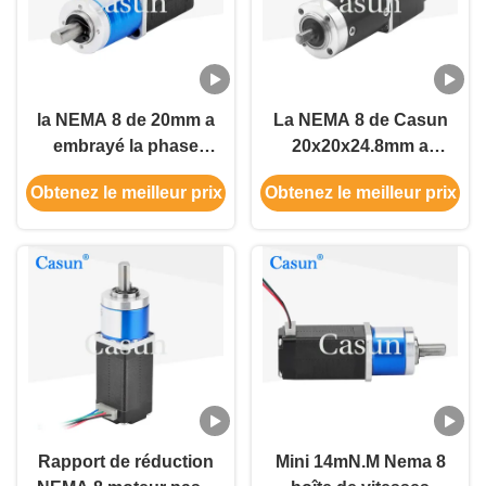
la NEMA 8 de 20mm a
La NEMA 8 de Casun
embrayé la phase
20x20x24.8mm a
0.2Amp Casun Motor de
embrayé le moteur pas
Obtenez le meilleur prix
Obtenez le meilleur prix
pas du moteur pas à
à pas avec la boîte de
pas 2
vitesse planétaire
Rapport de réduction
Mini 14mN.M Nema 8