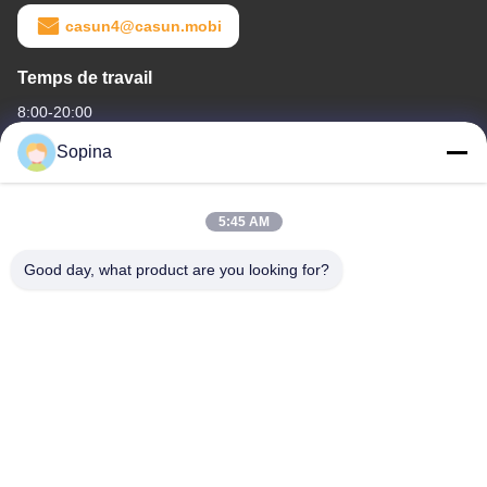
casun4@casun.mobi
Temps de travail
8:00-20:00
Sopina
Notre adresse
Adresse de l'entreprise
5:45 AM
La zone industrielle de Pingxi n°61, ville de Huashan, district de
Huadu, Guangzhou, 510880, Chine
Good day, what product are you looking for?
Adresse d'usine
La zone industrielle de Pingxi n°61, ville de Huashan, district de
Huadu, Guangzhou, 510880, Chine
Téléphone
86-13539447986