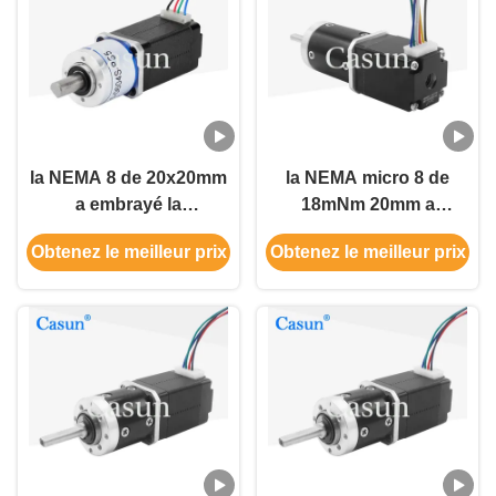
la NEMA 8 de 20x20mm
la NEMA micro 8 de
a embrayé la
18mNm 20mm a
décélération miniature
embrayé le moteur
Obtenez le meilleur prix
Obtenez le meilleur prix
de réducteur de vitesse
d'étape miniature de
de moteur pas à pas
C.C de moteur pas à
pas