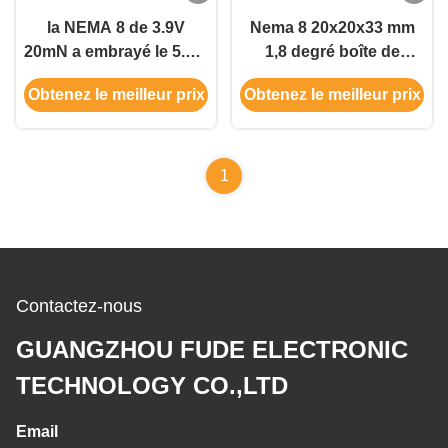
la NEMA 8 de 3.9V
Nema 8 20x20x33 mm
20mN a embrayé le 5.2:1
1,8 degré boîte de
de rapport du moteur
vitesses moteur pas à
Obtenez le meilleur prix
Obtenez le meilleur prix
pas à pas 20x20X33mm
pas 20mN.m 4 fils pour
équipement de beauté
1
Contactez-nous
GUANGZHOU FUDE ELECTRONIC
TECHNOLOGY CO.,LTD
Email