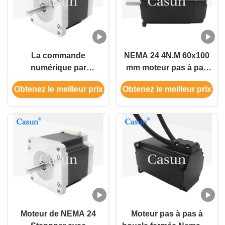
La commande
NEMA 24 4N.M 60x100
numérique par
mm moteur pas à pas
ordinateur a fermé le
en boucle fermée
Obtenez le meilleur prix
Obtenez le meilleur prix
moteur pas à pas de
1000ppr Pinout 4 fil
boucle avec la phase 3
1.5A de la NEMA 24 de
l'encodeur 800mN.M
Moteur de NEMA 24
Moteur pas à pas à