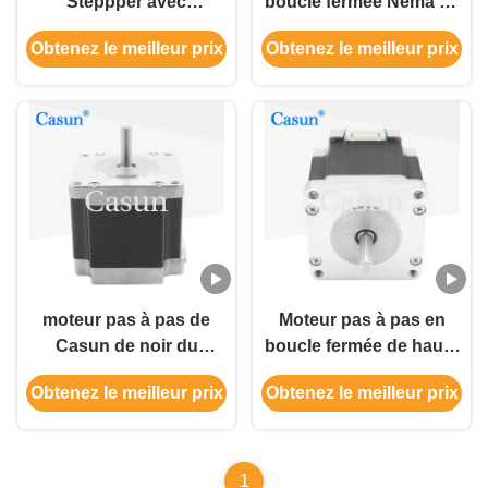
Steppper avec
boucle fermée Nema 24
l'encodeur magnétique
Encoder pour machines
Obtenez le meilleur prix
Obtenez le meilleur prix
60*60*58mm 1.5A
laser
moteur pas à pas de
Moteur pas à pas en
Casun de noir du
boucle fermée de haute
moteur pas à pas 1.5A
précision 58 mm Corps
Obtenez le meilleur prix
Obtenez le meilleur prix
de boucle bloquée de la
1.5A Pour machines-
NEMA 24 de
outils NEMA 24
60x60x58mm
1