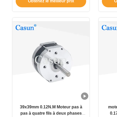
Obtenez le meilleur prix
O
39x39mm 0.12N.M Moteur pas à
mote
pas à quatre fils à deux phases
0.1