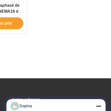
raphasé de
 NEMA16 de
e 100mN.M
ur prix
Notre adresse
Sopina
Adresse de l'entreprise