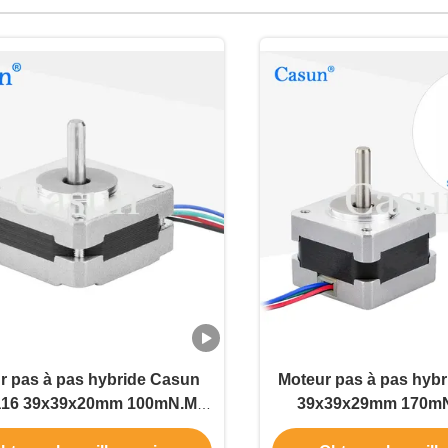
r pas à pas hybride Casun
Moteur pas à pas hyb
16 39x39x20mm 100mN.M
39x39x29mm 170mN
quipement d'automatisation
24mm Personna