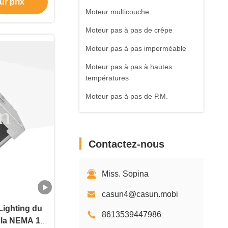
ur prix
Moteur multicouche
Moteur pas à pas de crêpe
Moteur pas à pas imperméable
Moteur pas à pas à hautes
températures
Moteur pas à pas de P.M.
Moteur sans balais à courant
continu
Contactez-nous
Contrôleur Driver de moteur
pas à pas
Accessoires de moteur pas à pas
Miss. Sopina
casun4@casun.mobi
Lighting du
8613539447986
 la NEMA 16