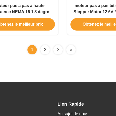
teur pas à pas à haute
moteur pas à pas tét
uence NEMA 16 1,8 degré
Stepper Motor 12.6V
 39 mm pour imprimante 3D
l'imprimante 3D d
btenez le meilleur prix
Obtenez le meille
1
2
Lien Rapide
Au sujet de nous