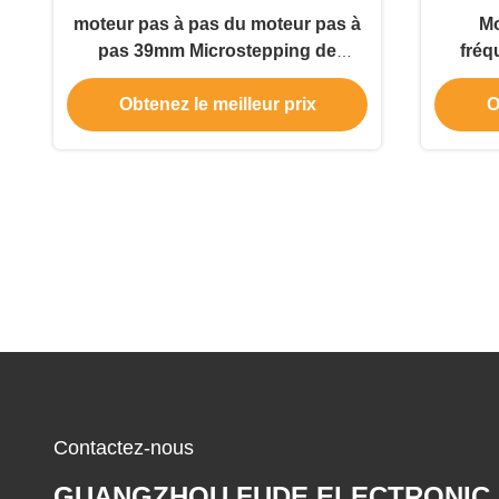
moteur pas à pas du moteur pas à
Mo
pas 39mm Microstepping de
fréq
machine de commande numérique
corps
Obtenez le meilleur prix
O
par ordinateur de 0.4A 0.22N.M
Contactez-nous
GUANGZHOU FUDE ELECTRONIC