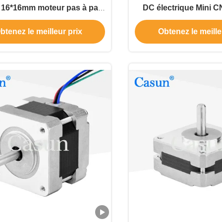
16*16mm moteur pas à pas
DC électrique Mini C
.M pour la lumière d'étape
moteur pas à pas 
btenez le meilleur prix
Obtenez le meille