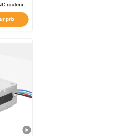
NC routeur
4 phase
ur prix