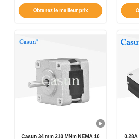
NEMA 16 CE RoHS
l'i
Obtenez le meilleur prix
O
Casun 34 mm 210 MNm NEMA 16
0.28A