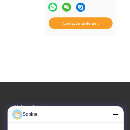
Contact maintenant
Notre adresse
Sopina
Adresse de l'entreprise
La zone industrielle de Pingxi n°61, ville de Huashan,