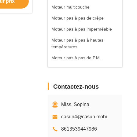
ur prix
Moteur multicouche
Moteur pas à pas de crêpe
Moteur pas à pas imperméable
Moteur pas à pas à hautes
températures
Moteur pas à pas de P.M.
Moteur sans balais à courant
continu
Contactez-nous
Contrôleur Driver de moteur
pas à pas
Accessoires de moteur pas à pas
Miss. Sopina
casun4@casun.mobi
8613539447986