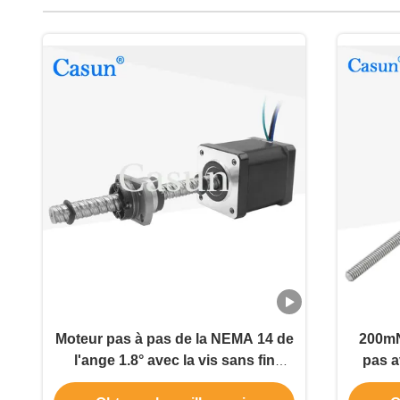
Moteur pas à pas de la NEMA 14 de
200mN
l'ange 1.8° avec la vis sans fin
pas a
0.36N.M Tr 8*8
moteu