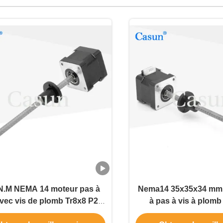
.M NEMA 14 moteur pas à
Nema14 35x35x34 mm 
vec vis de plomb Tr8x8 P2
à pas à vis à plomb
r pas à pas captif pour les
moteur pas à pas mi