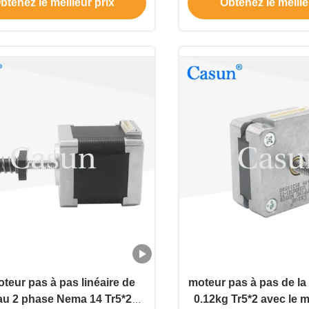
btenez le meilleur prix
Obtenez le meille
équipements Madecal
oteur pas à pas linéaire de
moteur pas à pas de l
au 2 phase Nema 14 Tr5*2
0.12kg Tr5*2 avec le 