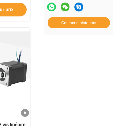
non captif
ur prix
Contact maintenant
 vis linéaire