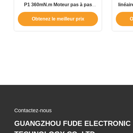
P1 360mN.m Moteur pas à pas
linéai
hybride de haute précision avec
14 0,
Obtenez le meilleur prix
O
arbre fileté
Contactez-nous
GUANGZHOU FUDE ELECTRONIC