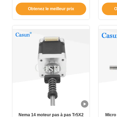
pas à pas pour machine
Obtenez le meilleur prix
O
d'automatisation
Nema 14 moteur pas à pas Tr5X2
Micro