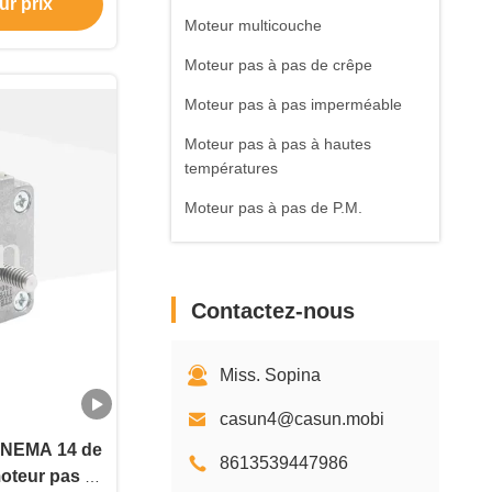
ur prix
Moteur multicouche
Moteur pas à pas de crêpe
Moteur pas à pas imperméable
Moteur pas à pas à hautes
températures
Moteur pas à pas de P.M.
Moteur sans balais à courant
continu
Contactez-nous
Contrôleur Driver de moteur
pas à pas
Accessoires de moteur pas à pas
Miss. Sopina
casun4@casun.mobi
a NEMA 14 de
8613539447986
moteur pas à