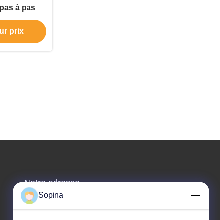
pas à pas
14 de phase
ur prix
Notre adresse
Sopina
Adresse de l'entreprise
La zone industrielle de Pingxi n°61, ville de Huashan,