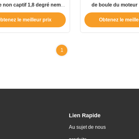
re non captif 1,8 degré nema
de boule du moteur 
4A moteur pas à pas à vis à
35x35mm de la NEMA 
btenez le meilleur prix
Obtenez le meille
plomb
1
Lien Rapide
Au sujet de nous