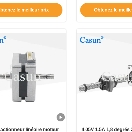
35*35*42mm 0,36N.m
pas de vis sans fin 
btenez le meilleur prix
Obtenez le meille
 actionneur linéaire moteur
4.05V 1.5A 1,8 degrés 2