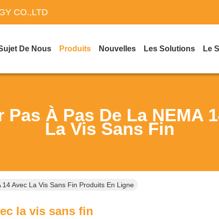
Y CO.,LTD
Sujet De Nous
Produits
Nouvelles
Les Solutions
Le 
r Pas À Pas De La NEMA 1
La Vis Sans Fin
14 Avec La Vis Sans Fin Produits En Ligne
c la vis sans fin