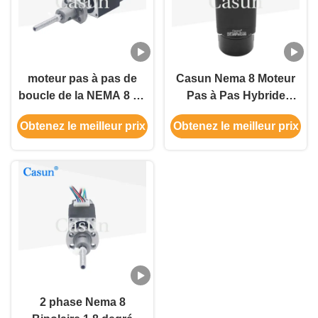
moteur pas à pas de
Casun Nema 8 Moteur
boucle de la NEMA 8 de
Pas à Pas Hybride
20×20×27.5mm de
18mN.M 20x20x30mm
Obtenez le meilleur prix
Obtenez le meilleur prix
moteur de vis étroite de
Avec Encodeur
boule avec l'encodeur
2 phase Nema 8