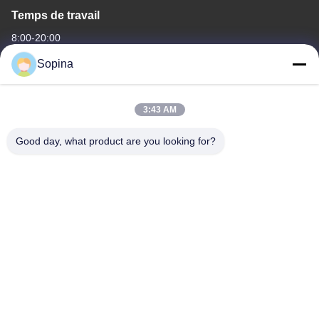
Temps de travail
8:00-20:00
Sopina
Notre adresse
Adresse de l'entreprise
3:43 AM
La zone industrielle de Pingxi n°61, ville de Huashan, district de
Huadu, Guangzhou, 510880, Chine
Good day, what product are you looking for?
Adresse d'usine
La zone industrielle de Pingxi n°61, ville de Huashan, district de
Huadu, Guangzhou, 510880, Chine
Téléphone
86-13539447986