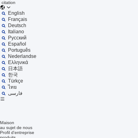
citation
English
Français
Deutsch
Italiano
Русский
Español
Português
Nederlandse
Ελληνικά
日本語
한국
Türkçe
ไทย
فارسی
Maison
au sujet de nous
Profil d'entreprise
produits