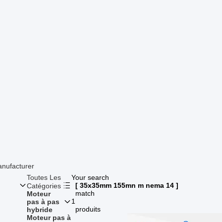
nufacturer
Toutes Les
Your search
[ 35x35mm 155mn m nema 14 ]
Catégories
match
Moteur
1
pas à pas
produits
hybride
Moteur pas à