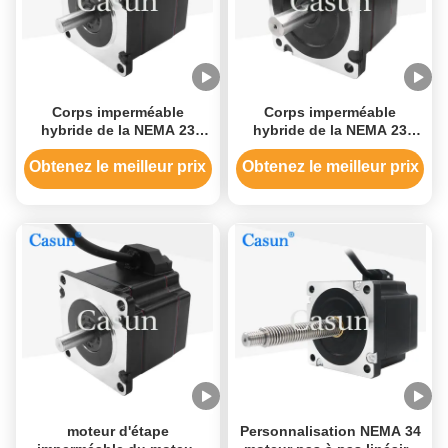
Corps imperméable
Corps imperméable
hybride de la NEMA 23
hybride de la NEMA 23
51mm de moteur pas à pas
51mm de moteur pas à pas
de Casun 1.16N.M For
de Casun 1.16N.M For
Obtenez le meilleur prix
Obtenez le meilleur prix
Smart Device
Smart Device
moteur d'étape
Personnalisation NEMA 34