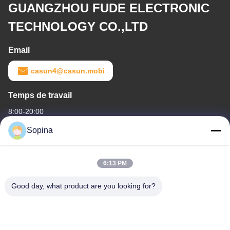
GUANGZHOU FUDE ELECTRONIC
TECHNOLOGY CO.,LTD
Email
casun4@casun.mobi
Temps de travail
8:00-20:00
Sopina
Notre adresse
Adresse de l'entreprise
6:13 PM
La zone industrielle de Pingxi n°61, ville de Huashan, district de
Huadu, Guangzhou, 510880, Chine
Good day, what product are you looking for?
Adresse d'usine
La zone industrielle de Pingxi n°61, ville de Huashan, district de
Huadu, Guangzhou, 510880, Chine