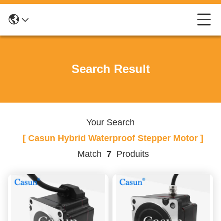
Search Result
Your Search
[ Casun Hybrid Waterproof Stepper Motor ]
Match
7
Produits